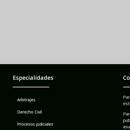
Especialidades
Co
Par
Arbitrajes
est
Derecho Civil
Par
pub
Procesos judiciales
asu