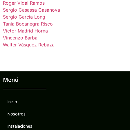
Roger Vidal Ramos
Sergio Casassa Casanova
Sergio García Long
Tania Bocanegra Risco
Víctor Madrid Horna
Vincenzo Barba
Walter Vásquez Rebaza
Menú
Inicio
Nosotros
Instalaciones